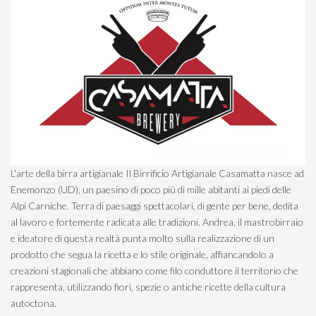
L'arte della birra artigianale Il Birrificio Artigianale Casamatta nasce ad
Enemonzo (UD), un paesino di poco più di mille abitanti ai piedi delle
Alpi Carniche. Terra di paesaggi spettacolari, di gente per bene, dedita
al lavoro e fortemente radicata alle tradizioni. ​Andrea, il mastrobirraio
e ideatore di questa realtà punta molto sulla realizzazione di un
prodotto che segua la ricetta e lo stile originale, affiancandolo a
creazioni stagionali che abbiano come filo conduttore il territorio che
rappresenta, utilizzando fiori, spezie o antiche ricette della cultura
autoctona.