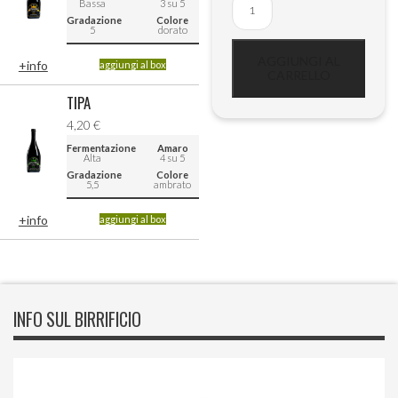
Bassa
3 su 5
misto
Gradazione
Colore
5
dorato
33cl
x
AGGIUNGI AL
+info
aggiungi al box
CARRELLO
12
TIPA
quantità
4,20
€
Fermentazione
Amaro
Alta
4 su 5
Gradazione
Colore
5,5
ambrato
+info
aggiungi al box
INFO SUL BIRRIFICIO