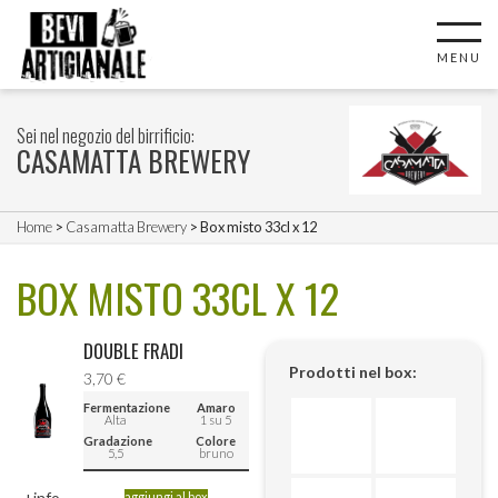
MENU
Sei nel negozio del birrificio:
CASAMATTA BREWERY
Home
>
Casamatta Brewery
> Box misto 33cl x 12
BOX MISTO 33CL X 12
DOUBLE FRADI
Prodotti nel box:
3,70
€
Fermentazione
Amaro
Alta
1 su 5
Gradazione
Colore
5,5
bruno
+info
aggiungi al box