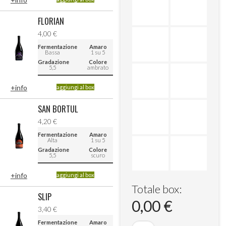
FLORIAN
4,00
€
Fermentazione
Amaro
Bassa
1 su 5
Gradazione
Colore
5,5
ambrato
+info
aggiungi al box
SAN BORTUL
4,20
€
Fermentazione
Amaro
Alta
1 su 5
Gradazione
Colore
5,5
scuro
+info
aggiungi al box
Totale box:
SLIP
0,00 €
3,40
€
Fermentazione
Amaro
Box