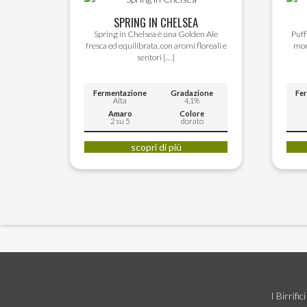
SPRING IN CHELSEA
Spring in Chelsea è una Golden Ale
Puff
fresca ed equilibrata, con aromi floreali e
mor
sentori […]
Fermentazione
Gradazione
Fe
Alta
4,1%
Amaro
Colore
2 su 5
dorato
Questo
scopri di più
prodotto
ha
più
varianti.
Le
opzioni
possono
essere
scelte
I Birrifici
nella