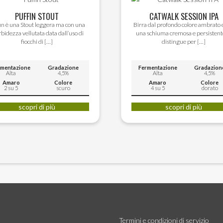
PUFFIN STOUT
CATWALK SESSION IPA
in è una Stout leggera ma con una
Birra dal profondo colore ambrato 
bidezza vellutata data dall’uso di
una schiuma cremosa e persistente
fiocchi di […]
distingue per […]
rmentazione
Gradazione
Fermentazione
Gradazion
Alta
4,5%
Alta
4,5%
Amaro
Colore
Amaro
Colore
2 su 5
scuro
4 su 5
dorato
Questo
scopri di più
scopri di più
prodotto
ha
più
varianti.
Le
opzioni
possono
essere
scelte
Termini e condizioni di servizio
nella