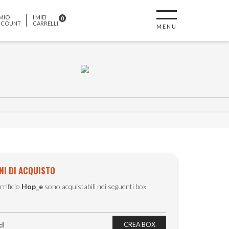
 MIO
I MIEI
0
CCOUNT
CARRELLI
MENU
NI DI ACQUISTO
rrificio
Hop_e
sono acquistabili nei seguenti box
cl
CREA BOX