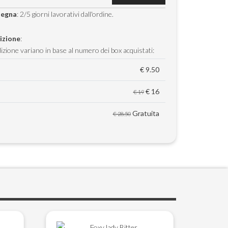
segna
: 2/5 giorni lavorativi dall'ordine.
izione
:
dizione variano in base al numero dei box acquistati:
€ 9.50
€ 16
€ 19
Gratuita
€ 28.50