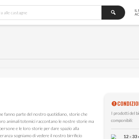
IL
A
CONDIZIO
I prodotti del bi
che fanno parte del nostro quotidiano, storie che
componibili:
 loro animali totemici raccontano le nostre storie ma
 persone e le loro storie per dare spazio alla
peranza sogniamo di vedere il nostro birrificio
12
x
33 