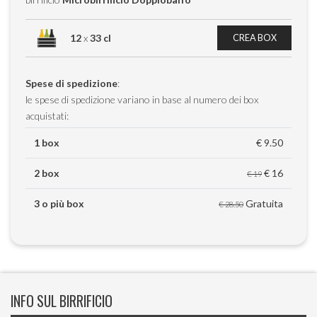
12
x
33 cl
CREA BOX
Spese di spedizione
:
le spese di spedizione variano in base al numero dei box
acquistati:
1 box
€ 9.50
2 box
€ 16
€ 19
3 o più box
Gratuita
€ 28.50
INFO SUL BIRRIFICIO