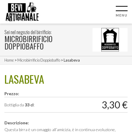
MENU
Sei nel negozio del birrificio:
MICROBIRRIFICIO
DOPPIOBAFFO
Home
>
Microbirrificio Doppiobaffo
> Lasabeva
LASABEVA
Prezzo:
3,30
€
Bottiglia da
33 cl
:
Descrizione:
Questa birra è un omaggio all’amicizia, è in continua evoluzione,