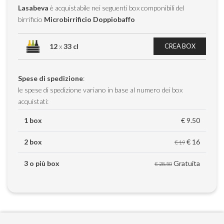
Lasabeva
è acquistabile nei seguenti box componibili del
birrificio
Microbirrificio Doppiobaffo
12
x
33 cl
CREA BOX
Spese di spedizione
:
le spese di spedizione variano in base al numero dei box
acquistati:
1 box
€ 9.50
2 box
€ 16
€ 19
3 o più box
Gratuita
€ 28.50