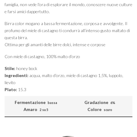
famiglia, non vede l’ora di esplorare il mondo, conoscere nuove culture
e farsi amici dappertutto.
Birra color mogano a bassa fermentazione, corposa e avvolgente. Il
profumo del miele di castagno ti condurrà all’intenso gusto maltato di
questa birra.
Ottima per gli amanti delle birre dolci, intense e corpose
Con miele di castagno, 100% malto d’orzo
Stile:
honey bock
Ingredienti:
acqua, malto d’orzo, miele di castagno 1,5%, luppolo,
lievito
Plato:
15.3
Fermentazione
Gradazione
bassa
6%
Amaro
Colore
2 su 5
scuro