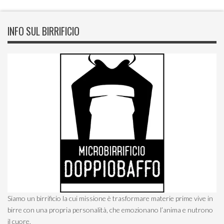
INFO SUL BIRRIFICIO
Siamo un birrificio la cui missione è trasformare materie prime vive in
birre con una propria personalità, che emozionano l’anima e nutrono
il cuore.