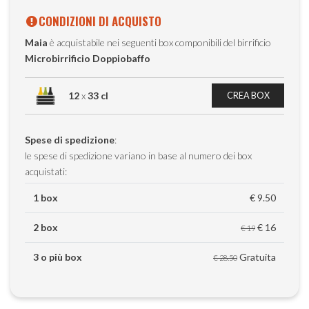
CONDIZIONI DI ACQUISTO
Maia
è acquistabile nei seguenti box componibili del birrificio
Microbirrificio Doppiobaffo
12
x
33 cl
CREA BOX
Spese di spedizione
:
le spese di spedizione variano in base al numero dei box
acquistati:
1 box
€ 9.50
2 box
€ 16
€ 19
3 o più box
Gratuita
€ 28.50