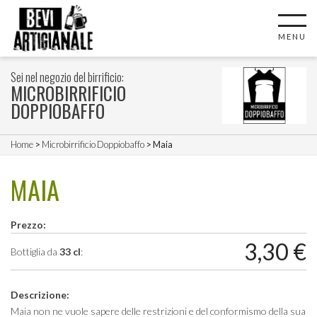
MENU
Sei nel negozio del birrificio:
MICROBIRRIFICIO
DOPPIOBAFFO
Home
>
Microbirrificio Doppiobaffo
> Maia
MAIA
Prezzo:
3,30
€
Bottiglia da
33 cl
:
Descrizione:
Maia non ne vuole sapere delle restrizioni e del conformismo della sua