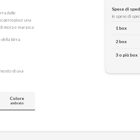
Spese di sped
rra dalle
le spese di spe
 si percepisce una
 di mora e marasca
1 box
della birra.
2 box
3 o più box
 mosto di uva
Colore
ambrato