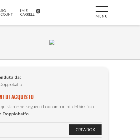
 MIO
I MIEI
0
CCOUNT
CARRELLI
MENU
enduta da:
 Doppiobaffo
NI DI ACQUISTO
quistabile nei seguenti box componibili del birrificio
io Doppiobaffo
CREA BOX