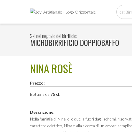
Sei nel negozio del birrificio:
MICROBIRRIFICIO DOPPIOBAFFO
Home
>
Microbirrificio Doppiobaffo
> Nina Rosè
NINA ROSÈ
Prezzo:
Bottiglia da
75 cl
:
Descrizione:
Nella famiglia di Nina lei è quella fuori dagli schemi, riserva
carattere eclettico, Nina è alla ricerca di un amore semplice