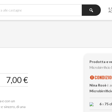
IL
A
Prodotta e v
Microbirrificio
CONDIZIO
7,00
€
Nina Rosè
è ac
Microbirrific
ta e con un
6
x
75 cl
 e sincero, di una