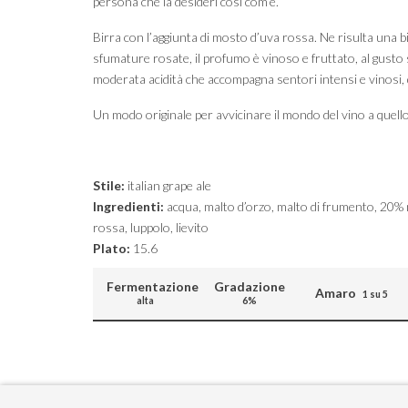
persona che la desideri così com’è.
Birra con l’aggiunta di mosto d’uva rossa. Ne risulta una bi
sfumature rosate, il profumo è vinoso e fruttato, al gusto
moderata acidità che accompagna sentori intensi e vinosi,
Un modo originale per avvicinare il mondo del vino a quello 
Stile:
italian grape ale
Ingredienti:
acqua, malto d’orzo, malto di frumento, 20%
rossa, luppolo, lievito
Plato:
15.6
Fermentazione
Gradazione
Amaro
1 su 5
alta
6%