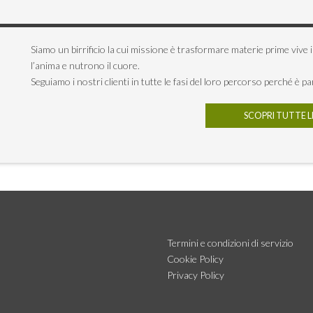
Siamo un birrificio la cui missione è trasformare materie prime vive
l’anima e nutrono il cuore.
Seguiamo i nostri clienti in tutte le fasi del loro percorso perché è pa
SCOPRI TUTTE L
Termini e condizioni di servizio
Cookie Policy
Privacy Policy