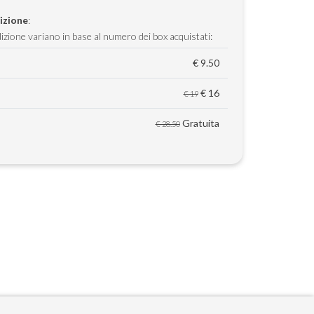
izione
:
dizione variano in base al numero dei box acquistati:
€ 9.50
€ 16
€ 19
Gratuita
€ 28.50