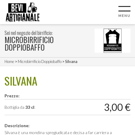
MENU
Sei nel negozio del birrificio:
MICROBIRRIFICIO
DOPPIOBAFFO
Home
>
Microbirrificio Doppiobaffo
> Silvana
SILVANA
Prezzo:
3,00
€
Bottiglia da
33 cl
:
Descrizione:
Silvana è una mondina spregiudicata e decisa a far carriera a