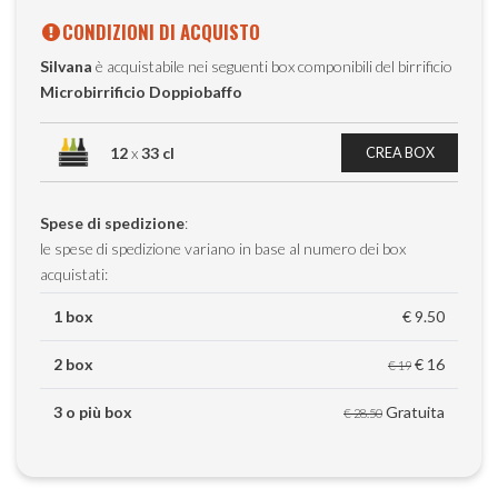
CONDIZIONI DI ACQUISTO
Silvana
è acquistabile nei seguenti box componibili del birrificio
Microbirrificio Doppiobaffo
12
x
33 cl
CREA BOX
Spese di spedizione
:
le spese di spedizione variano in base al numero dei box
acquistati:
1 box
€ 9.50
2 box
€ 16
€ 19
3 o più box
Gratuita
€ 28.50