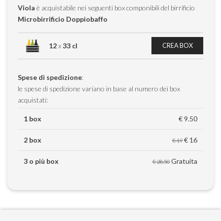
Viola
è acquistabile nei seguenti box componibili del birrificio
Microbirrificio Doppiobaffo
12
x
33 cl
CREA BOX
Spese di spedizione
:
le spese di spedizione variano in base al numero dei box
acquistati:
1 box
€ 9.50
2 box
€ 16
€ 19
3 o più box
Gratuita
€ 28.50