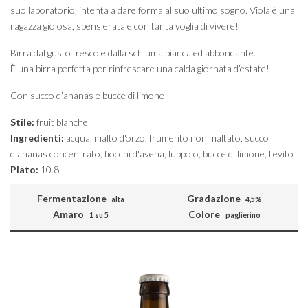
suo laboratorio, intenta a dare forma al suo ultimo sogno. Viola è una
ragazza gioiosa, spensierata e con tanta voglia di vivere!
Birra dal gusto fresco e dalla schiuma bianca ed abbondante.
È una birra perfetta per rinfrescare una calda giornata d’estate!
Con succo d’ananas e bucce di limone
Stile:
fruit blanche
Ingredienti:
acqua, malto d'orzo, frumento non maltato, succo
d'ananas concentrato, fiocchi d'avena, luppolo, bucce di limone, lievito
Plato:
10.8
Fermentazione
Gradazione
alta
4,5%
Amaro
Colore
1 su 5
paglierino