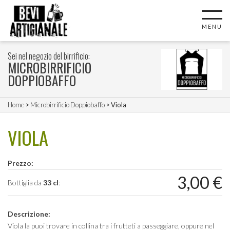
MENU
Sei nel negozio del birrificio:
MICROBIRRIFICIO
DOPPIOBAFFO
Home
>
Microbirrificio Doppiobaffo
> Viola
VIOLA
Prezzo:
3,00
€
Bottiglia da
33 cl
:
Descrizione:
Viola la puoi trovare in collina tra i frutteti a passeggiare, oppure nel