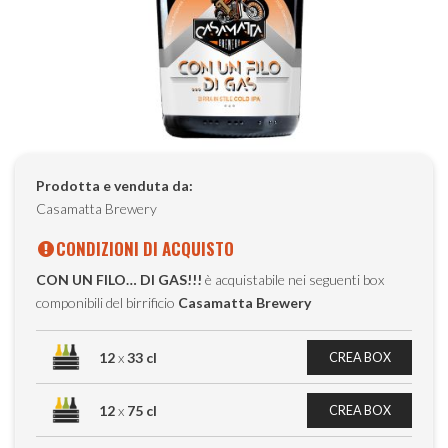
Prodotta e venduta da:
Casamatta Brewery
CONDIZIONI DI ACQUISTO
CON UN FILO… DI GAS!!!
è acquistabile nei seguenti box
componibili del birrificio
Casamatta Brewery
12
x
33 cl
CREA BOX
12
x
75 cl
CREA BOX