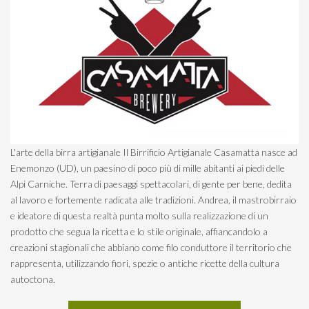
L'arte della birra artigianale Il Birrificio Artigianale Casamatta nasce ad
Enemonzo (UD), un paesino di poco più di mille abitanti ai piedi delle
Alpi Carniche. Terra di paesaggi spettacolari, di gente per bene, dedita
al lavoro e fortemente radicata alle tradizioni. ​Andrea, il mastrobirraio
e ideatore di questa realtà punta molto sulla realizzazione di un
prodotto che segua la ricetta e lo stile originale, affiancandolo a
creazioni stagionali che abbiano come filo conduttore il territorio che
rappresenta, utilizzando fiori, spezie o antiche ricette della cultura
autoctona.