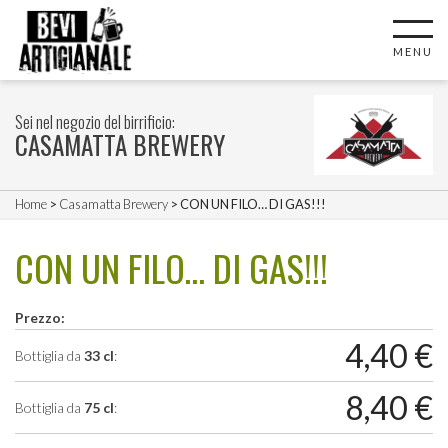
MENU
Sei nel negozio del birrificio:
CASAMATTA BREWERY
Home
>
Casamatta Brewery
> CON UN FILO… DI GAS!!!
CON UN FILO… DI GAS!!!
Prezzo:
4,40
€
Bottiglia da
33 cl
:
8,40
€
Bottiglia da
75 cl
: