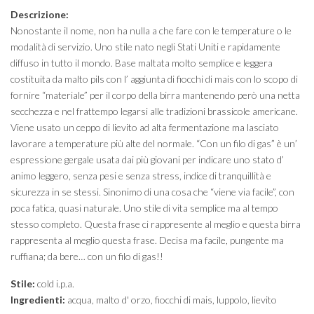
Descrizione:
Nonostante il nome, non ha nulla a che fare con le temperature o le
modalità di servizio. Uno stile nato negli Stati Uniti e rapidamente
diffuso in tutto il mondo. Base maltata molto semplice e leggera
costituita da malto pils con l’ aggiunta di fiocchi di mais con lo scopo di
fornire “materiale” per il corpo della birra mantenendo però una netta
secchezza e nel frattempo legarsi alle tradizioni brassicole americane.
Viene usato un ceppo di lievito ad alta fermentazione ma lasciato
lavorare a temperature più alte del normale. “Con un filo di gas” è un’
espressione gergale usata dai più giovani per indicare uno stato d’
animo leggero, senza pesi e senza stress, indice di tranquillità e
sicurezza in se stessi. Sinonimo di una cosa che “viene via facile”, con
poca fatica, quasi naturale. Uno stile di vita semplice ma al tempo
stesso completo. Questa frase ci rappresente al meglio e questa birra
rappresenta al meglio questa frase. Decisa ma facile, pungente ma
ruffiana; da bere… con un filo di gas!!
Stile:
cold i.p.a.
Ingredienti:
acqua, malto d' orzo, fiocchi di mais, luppolo, lievito