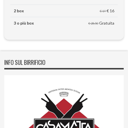
2 box
€ 16
€ 19
3 o più box
Gratuita
€ 28.50
INFO SUL BIRRIFICIO