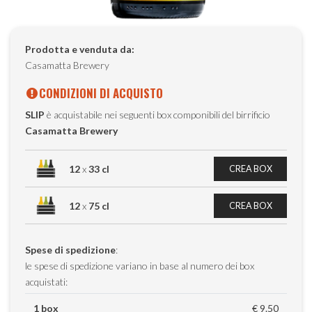
Prodotta e venduta da:
Casamatta Brewery
CONDIZIONI DI ACQUISTO
SLIP
è acquistabile nei seguenti box componibili del birrificio
Casamatta Brewery
12
x
33 cl
CREA BOX
12
x
75 cl
CREA BOX
Spese di spedizione
:
le spese di spedizione variano in base al numero dei box
acquistati:
1 box
€ 9.50