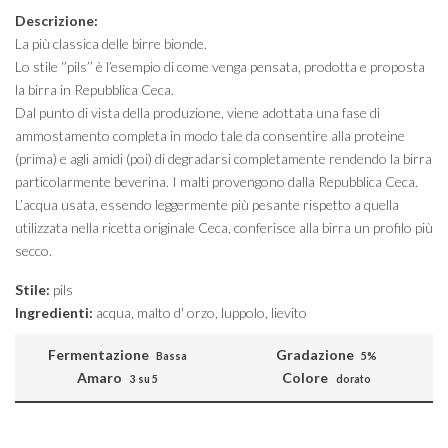
Descrizione:
La più classica delle birre bionde.
Lo stile ‘’pils’’ è l’esempio di come venga pensata, prodotta e proposta
la birra in Repubblica Ceca.
Dal punto di vista della produzione, viene adottata una fase di
ammostamento completa in modo tale da consentire alla proteine
(prima) e agli amidi (poi) di degradarsi completamente rendendo la birra
particolarmente beverina. I malti provengono dalla Repubblica Ceca.
L’acqua usata, essendo leggermente più pesante rispetto a quella
utilizzata nella ricetta originale Ceca, conferisce alla birra un profilo più
secco.
Stile:
pils
Ingredienti:
acqua, malto d' orzo, luppolo, lievito
Fermentazione
Gradazione
Bassa
5%
Amaro
Colore
3 su 5
dorato