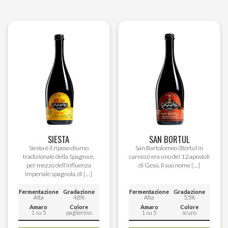
più
più
varianti.
varian
Le
Le
opzioni
opzion
possono
poss
essere
esser
scelte
scelte
nella
nella
pagina
pagin
del
del
prodotto
prodo
SIESTA
SAN BORTUL
Siesta è il riposo diurno
San Bartolomeo (Bòrtul in
tradizionale della Spagna e,
carnico) era uno dei 12 apostoli
per mezzo dell’influenza
di Gesù. Il suo nome […]
imperiale spagnola, di […]
Fermentazione
Gradazione
Fermentazione
Gradazione
Alta
4,8%
Alta
5,5%
Amaro
Colore
Amaro
Colore
1 su 5
paglierino
1 su 5
scuro