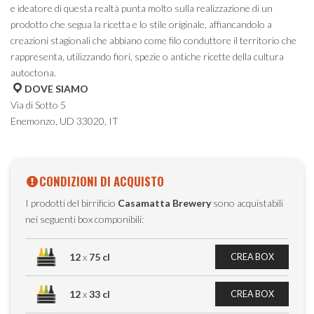
e ideatore di questa realtà punta molto sulla realizzazione di un
prodotto che segua la ricetta e lo stile originale, affiancandolo a
creazioni stagionali che abbiano come filo conduttore il territorio che
rappresenta, utilizzando fiori, spezie o antiche ricette della cultura
autoctona.
DOVE SIAMO
Via di Sotto 5
Enemonzo, UD 33020, IT
CONDIZIONI DI ACQUISTO
I prodotti del birrificio
Casamatta Brewery
sono acquistabili
nei seguenti box componibili:
12
x
75 cl
CREA BOX
12
x
33 cl
CREA BOX